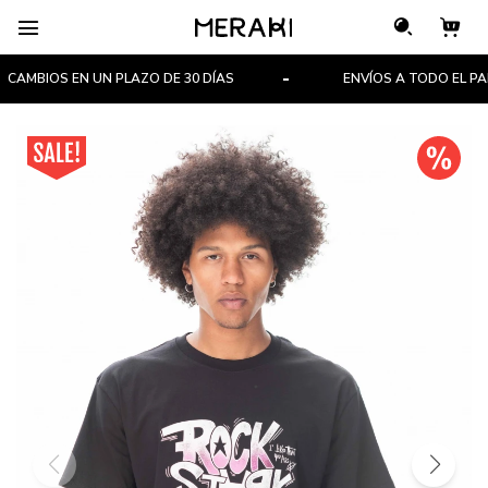

AMBIOS EN UN PLAZO DE 30 DÍAS
ENVÍOS A TODO EL PAÍS