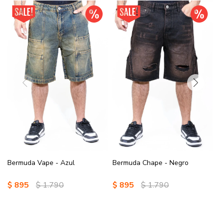
Bermuda Vape - Azul
Bermuda Chape - Negro
$
895
$
1.790
$
895
$
1.790