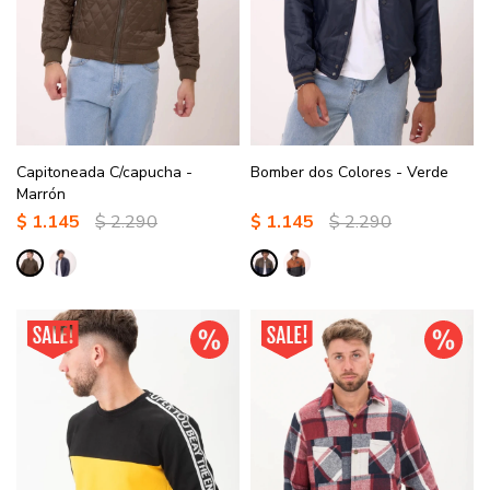
Capitoneada C/capucha -
Bomber dos Colores - Verde
Marrón
$
1.145
$
2.290
$
1.145
$
2.290