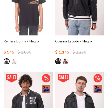
Remera Bunny - Negro
Cuerina Escudo - Negro
$
545
$
1.090
$
1.145
$
2.290