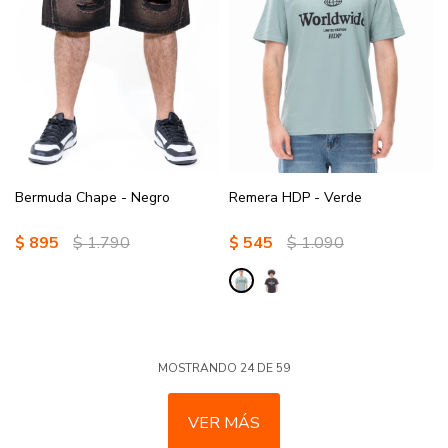
Bermuda Chape - Negro
Remera HDP - Verde
$
895
$
1.790
$
545
$
1.090
MOSTRANDO
24
DE
59
VER MÁS