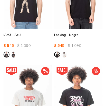
IAM3 - Azul
Looking - Negro
$
545
$
1.090
$
545
$
1.090