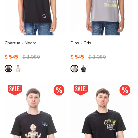
Charrua - Negro
Dios - Gris
$
545
$
1.090
$
545
$
1.090