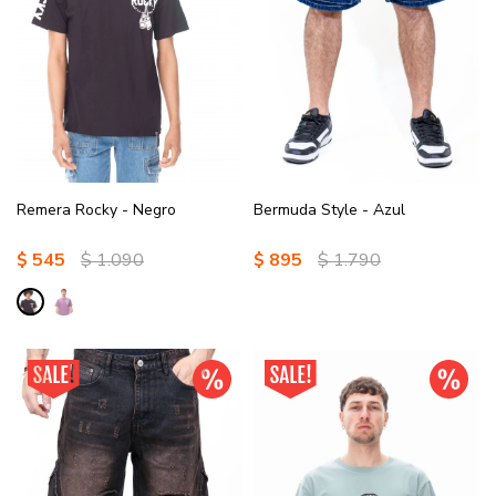
Remera Rocky - Negro
Bermuda Style - Azul
$
545
$
1.090
$
895
$
1.790