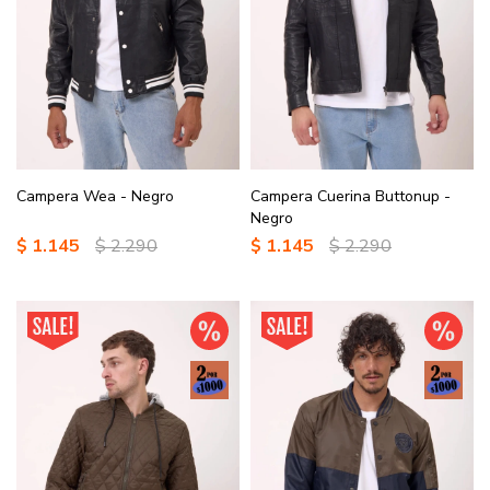
Campera Wea - Negro
Campera Cuerina Buttonup -
Negro
$
1.145
$
2.290
$
1.145
$
2.290