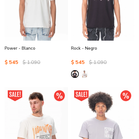
Power - Blanco
Rock - Negro
$
545
$
1.090
$
545
$
1.090