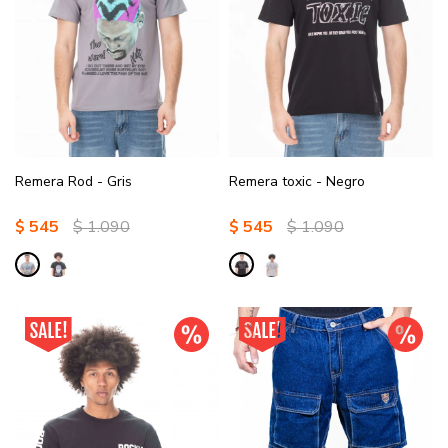
Remera Rod - Gris
Remera toxic - Negro
$
545
$
1.090
$
545
$
1.090