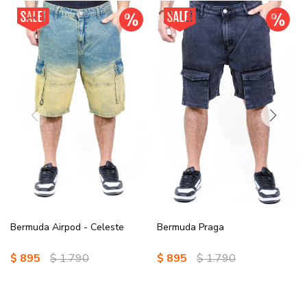
Bermuda Airpod - Celeste
Bermuda Praga
$
895
$
1.790
$
895
$
1.790