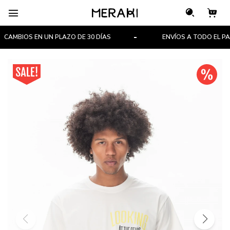

AMBIOS EN UN PLAZO DE 30 DÍAS
ENVÍOS A TODO EL PAÍS