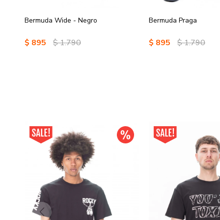
Bermuda Wide - Negro
Bermuda Praga
$
895
$
1.790
$
895
$
1.790