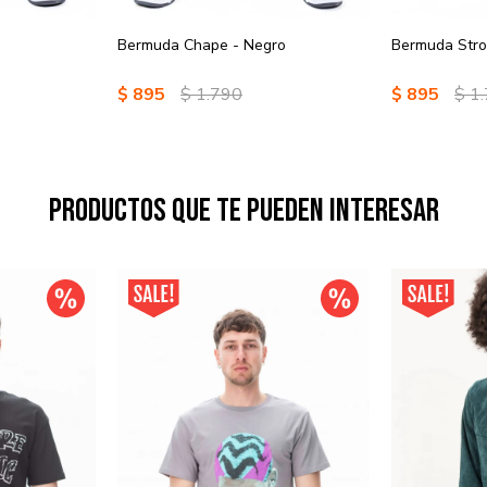
Bermuda Chape - Negro
Bermuda Stro
$
895
$
1.790
$
895
$
1
Productos que te pueden interesar