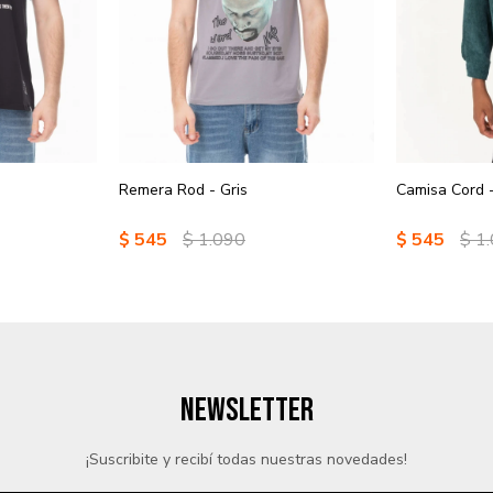
Remera Rod - Gris
Camisa Cord 
$
545
$
1.090
$
545
$
1
NEWSLETTER
¡Suscribite y recibí todas nuestras novedades!