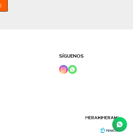
E
SÍGUENOS

