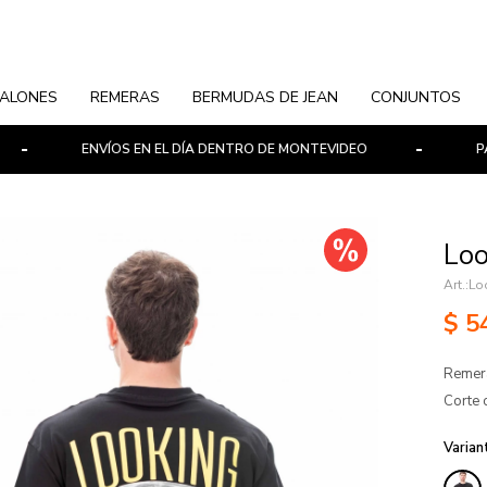
ALONES
REMERAS
BERMUDAS DE JEAN
CONJUNTOS
ENVÍOS EN EL DÍA DENTRO DE MONTEVIDEO
PAGOS E
Loo
Lo
$
5
Remera
Corte 
Varian