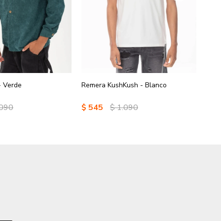
- Verde
Remera KushKush - Blanco
Cami
.090
$
545
$
1.090
$
5