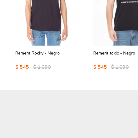
Remera Rocky - Negro
Remera toxic - Negro
$
545
$
1.090
$
545
$
1.090