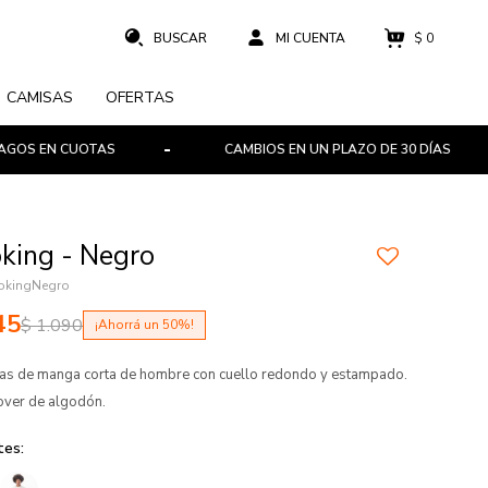
$
0
CAMISAS
OFERTAS
N CUOTAS
CAMBIOS EN UN PLAZO DE 30 DÍAS
king - Negro
okingNegro
45
$
1.090
50
s de manga corta de hombre con cuello redondo y estampado.
over de algodón.
tes: