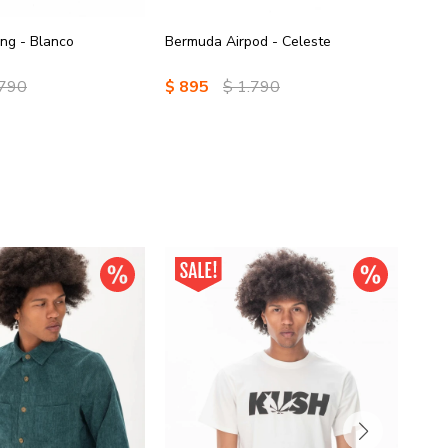
ng - Blanco
Bermuda Airpod - Celeste
Berm
.790
$
895
$
1.790
$
8