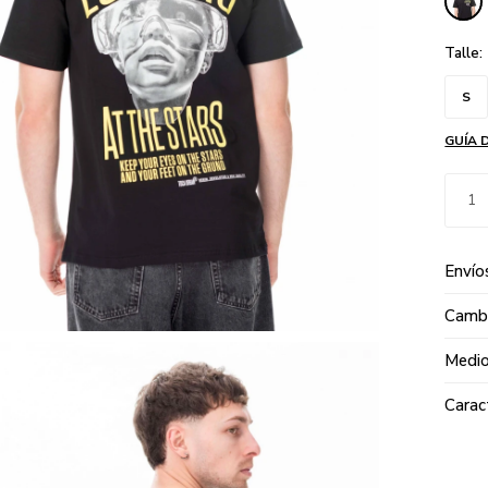
Talle:
S
GUÍA 
1
Envío
Cambi
Medio
Carac