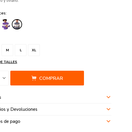
 y liviano.
tes:
M
L
XL
DE TALLES
COMPRAR
s
os y Devoluciones
s de pago