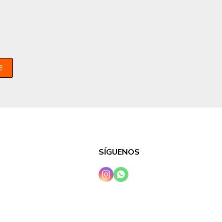
E
SÍGUENOS

