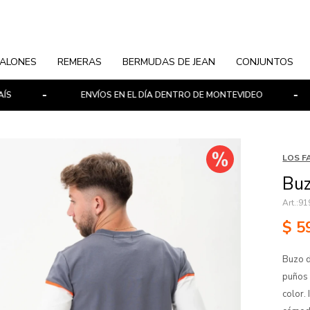
ALONES
REMERAS
BERMUDAS DE JEAN
CONJUNTOS
ENVÍOS EN EL DÍA DENTRO DE MONTEVIDEO
P
LOS F
Buz
91
$
5
Buzo d
puños 
color.