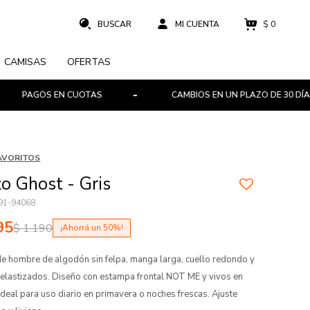
$
0
CAMISAS
OFERTAS
AGOS EN CUOTAS
CAMBIOS EN UN PLAZO DE 30 DÍAS
AVORITOS
o Ghost - Gris
91-94068
95
$
1.190
50
e hombre de algodón sin felpa, manga larga, cuello redondo y
elastizados. Diseño con estampa frontal NOT ME y vivos en
 Ideal para uso diario en primavera o noches frescas. Ajuste