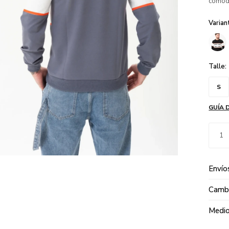
cómodo
Varian
Talle:
S
GUÍA 
1
Envío
Cambi
Medio