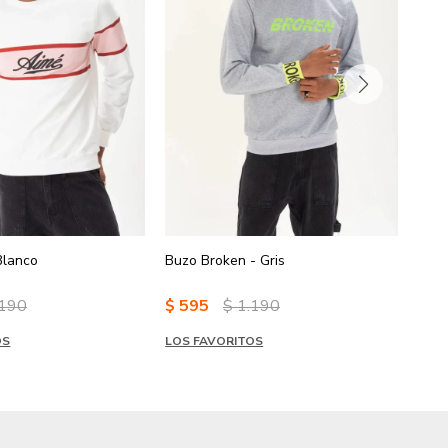
Blanco
Buzo Broken - Gris
Buzo
.190
$
595
$
1.190
$
5
OS
LOS FAVORITOS
LOS