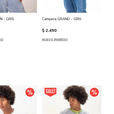
N - GRIS
Campera GRAND - GRIS
Camp
$
2.490
$
2
SO
NUEVO INGRESO
NUE