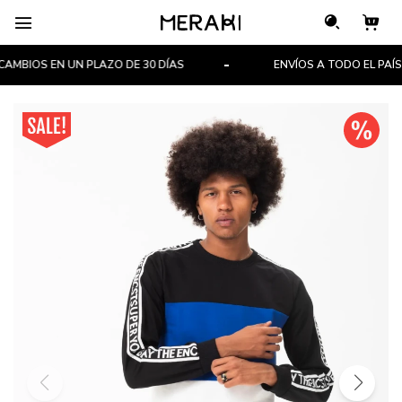

MBIOS EN UN PLAZO DE 30 DÍAS
ENVÍOS A TODO EL PAÍS