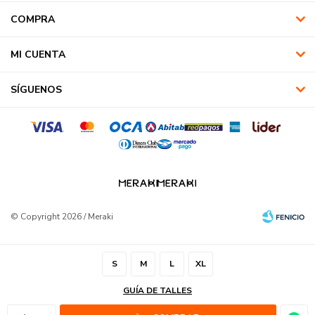
COMPRA
MI CUENTA
SÍGUENOS
© Copyright 2026 / Meraki
S
M
L
XL
GUÍA DE TALLES
Fenicio