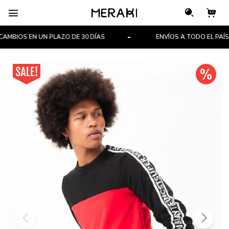

BIOS EN UN PLAZO DE 30 DÍAS
ENVÍOS A TODO EL PAÍS