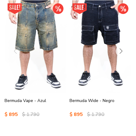
Bermuda Vape - Azul
Bermuda Wide - Negro
$
895
$
1.790
$
895
$
1.790