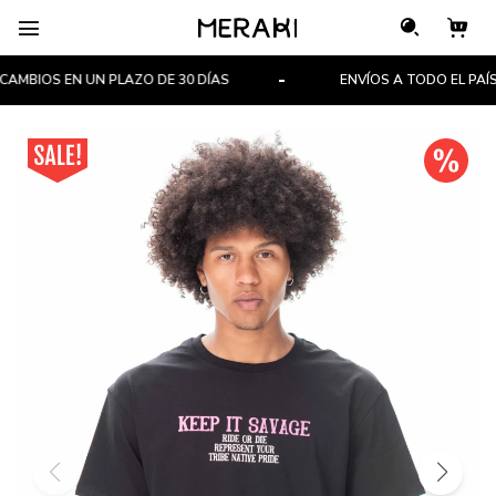

MBIOS EN UN PLAZO DE 30 DÍAS
ENVÍOS A TODO EL PAÍS