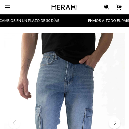

MBIOS EN UN PLAZO DE 30 DÍAS
ENVÍOS A TODO EL PAÍS