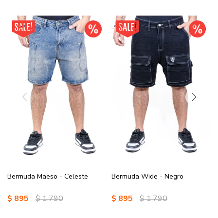
Bermuda Maeso - Celeste
Bermuda Wide - Negro
$
895
$
1.790
$
895
$
1.790