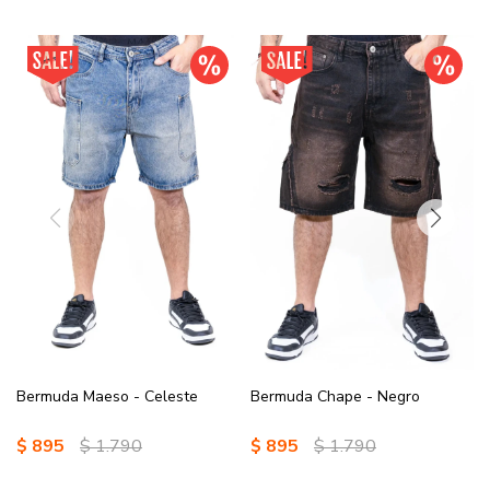
Bermuda Maeso - Celeste
Bermuda Chape - Negro
$
895
$
1.790
$
895
$
1.790