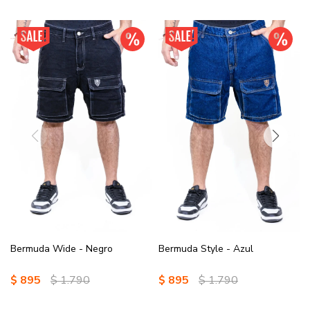
Bermuda Wide - Negro
Bermuda Style - Azul
$
895
$
1.790
$
895
$
1.790