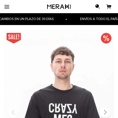

BIOS EN UN PLAZO DE 30 DÍAS
ENVÍOS A TODO EL PAÍS