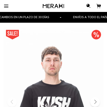

BIOS EN UN PLAZO DE 30 DÍAS
ENVÍOS A TODO EL PAÍS