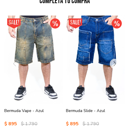
Completá tu compra
Bermuda Vape - Azul
Bermuda Slide - Azul
$
895
$
1.790
$
895
$
1.790