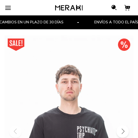

MBIOS EN UN PLAZO DE 30 DÍAS
ENVÍOS A TODO EL PAÍS