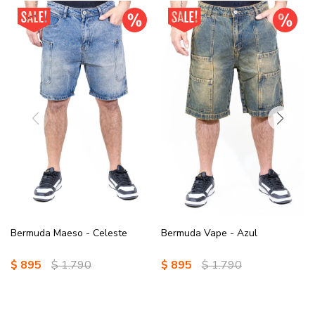
Bermuda Maeso - Celeste
Bermuda Vape - Azul
$
895
$
1.790
$
895
$
1.790