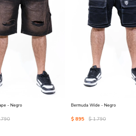
pe - Negro
Bermuda Wide - Negro
.790
$
895
$
1.790