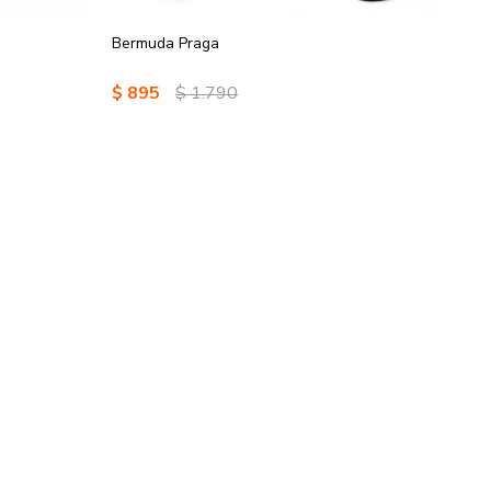
Bermuda Praga
$
895
$
1.790