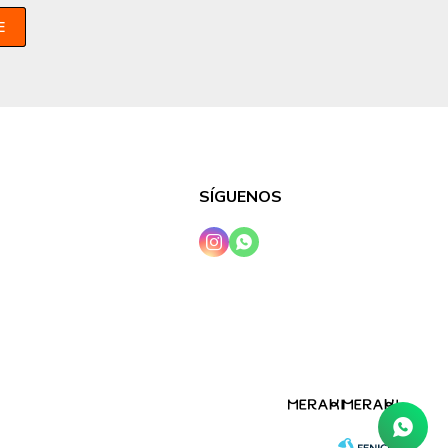
E
SÍGUENOS

