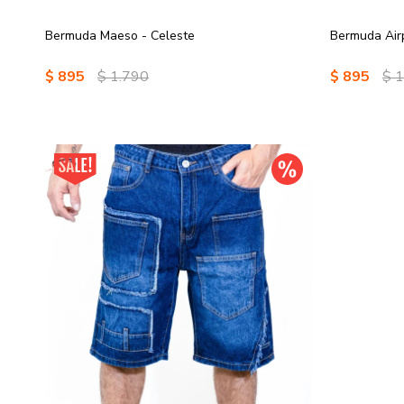
Bermuda Maeso - Celeste
Bermuda Air
$
895
$
1.790
$
895
$
1