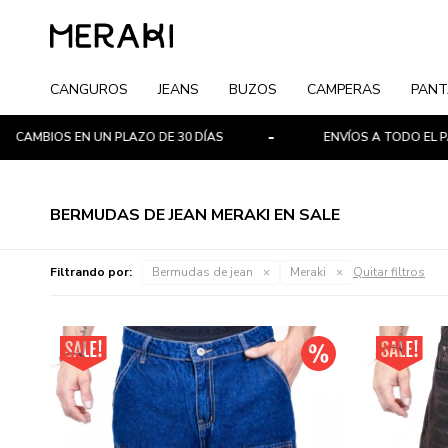
CANGUROS
JEANS
BUZOS
CAMPERAS
PANT
IOS EN UN PLAZO DE 30 DÍAS
ENVÍOS A TODO EL PAÍS
BERMUDAS DE JEAN MERAKI EN SALE
Filtrando por:
Bermudas de jean
Meraki
Quitar filtros