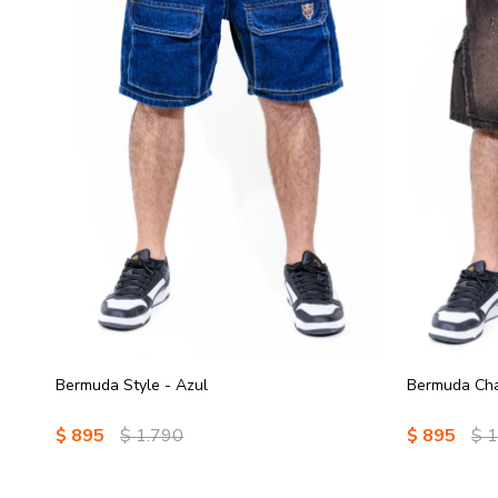
Bermuda Style - Azul
Bermuda Cha
$
895
$
1.790
$
895
$
1