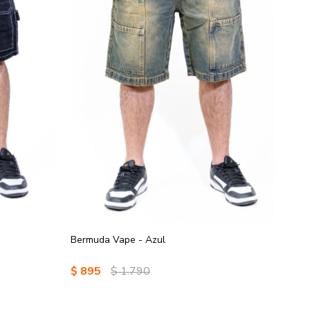
Bermuda Vape - Azul
$
895
$
1.790