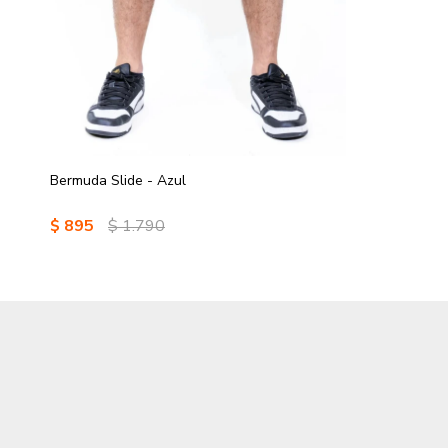
Bermuda Slide - Azul
$
895
$
1.790