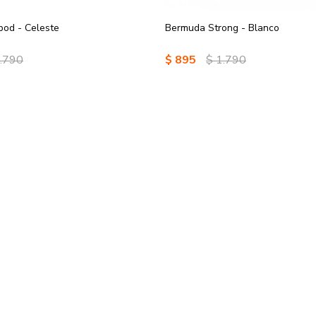
pod - Celeste
Bermuda Strong - Blanco
.790
$
895
$
1.790